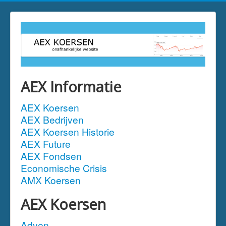
AEX Informatie
AEX Koersen
AEX Bedrijven
AEX Koersen Historie
AEX Future
AEX Fondsen
Economische Crisis
AMX Koersen
AEX Koersen
Adyen