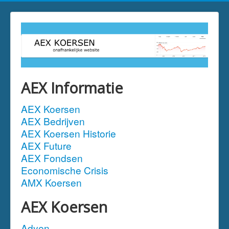
AEX Informatie
AEX Koersen
AEX Bedrijven
AEX Koersen Historie
AEX Future
AEX Fondsen
Economische Crisis
AMX Koersen
AEX Koersen
Adyen