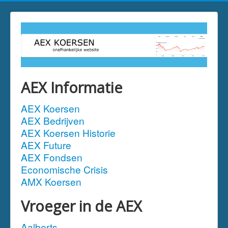
AEX Informatie
AEX Koersen
AEX Bedrijven
AEX Koersen Historie
AEX Future
AEX Fondsen
Economische Crisis
AMX Koersen
Vroeger in de AEX
Aalberts