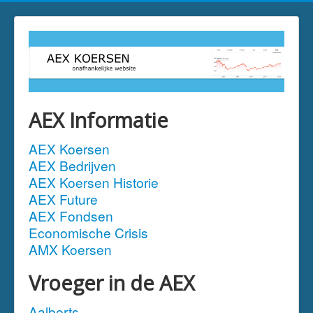
AEX Informatie
AEX Koersen
AEX Bedrijven
AEX Koersen Historie
AEX Future
AEX Fondsen
Economische Crisis
AMX Koersen
Vroeger in de AEX
Aalberts