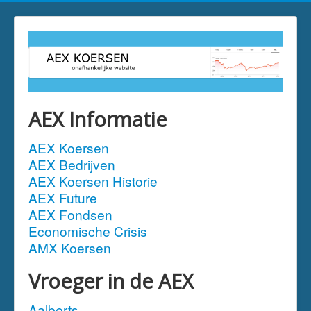
AEX Informatie
AEX Koersen
AEX Bedrijven
AEX Koersen Historie
AEX Future
AEX Fondsen
Economische Crisis
AMX Koersen
Vroeger in de AEX
Aalberts