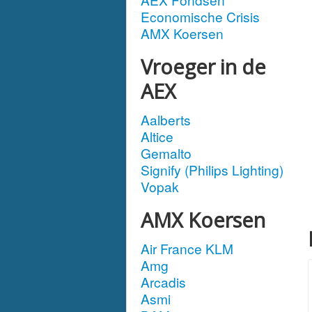
Economische Crisis
AMX Koersen
Vroeger in de
AEX
Aalberts
Altice
Gemalto
Signify (Philips Lighting)
Vopak
AMX Koersen
Air France KLM
Amg
Arcadis
Asmi