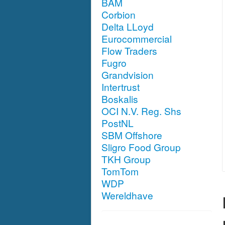
BAM
Corbion
Delta LLoyd
Eurocommercial
Flow Traders
Fugro
Grandvision
Intertrust
Boskalis
OCI N.V. Reg. Shs
PostNL
SBM Offshore
Sligro Food Group
TKH Group
TomTom
WDP
Wereldhave